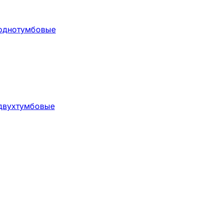
 однотумбовые
 двухтумбовые