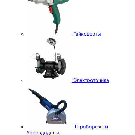
Гайковерты
Электроточила
Штроборезы и
бороздоделы