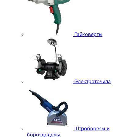
Гайковерты
Электроточила
Штроборезы и
бороздоделы